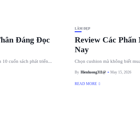
LÀM ĐẸP
Thân Đáng Đọc
Review Các Phấn
Nay
 10 cuốn sách phát triển...
Chọn cushion mà không biết mua g
By
Hienluong311@
May 15, 2026
READ MORE