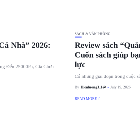
SÁCH & VĂN PHÒNG
Cả Nhà” 2026:
Review sách “Quẳ
Cuốn sách giúp bạ
lực
ủng Đến 25000Pa, Giá Chưa
Có những giai đoạn trong cuộc số
By
Hienluong311@
July 19, 2026
READ MORE