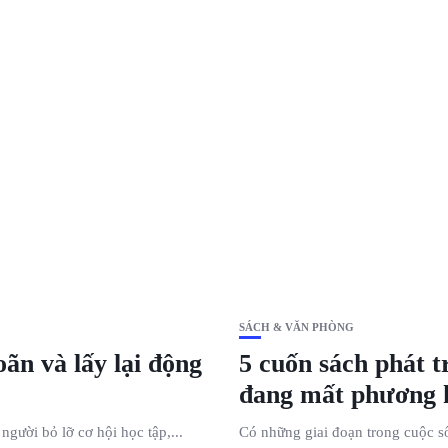
SÁCH & VĂN PHÒNG
oãn và lấy lại động
5 cuốn sách phát t
đang mất phương
gười bỏ lỡ cơ hội học tập,...
Có những giai đoạn trong cuộc s