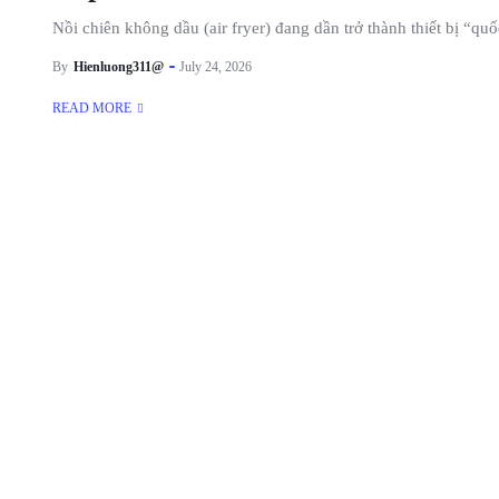
Nồi chiên không dầu (air fryer) đang dần trở thành thiết bị “quố
By
Hienluong311@
July 24, 2026
READ MORE