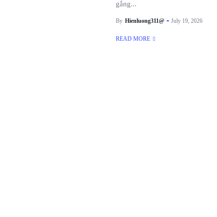
gắng...
By
Hienluong311@
July 19, 2026
READ MORE