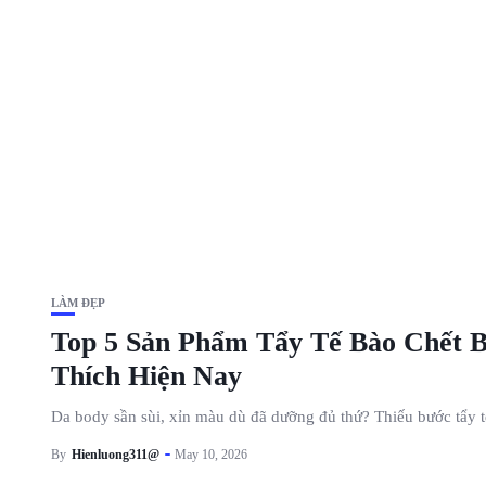
LÀM ĐẸP
Top 5 Sản Phẩm Tẩy Tế Bào Chết 
Thích Hiện Nay
Da body sần sùi, xỉn màu dù đã dưỡng đủ thứ? Thiếu bước tẩy 
By
Hienluong311@
May 10, 2026