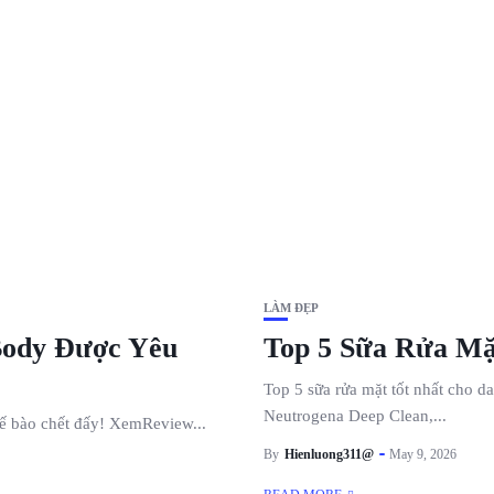
LÀM ĐẸP
Body Được Yêu
Top 5 Sữa Rửa Mặ
Top 5 sữa rửa mặt tốt nhất cho 
Neutrogena Deep Clean,...
tế bào chết đấy! XemReview...
By
Hienluong311@
May 9, 2026